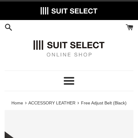
Skip
to
content
Menu
›
›
Home
ACCESSORY LEATHER
Free Adjust Belt (Black)