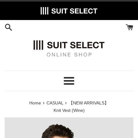
Skip
to
content
Menu
›
›
Home
CASUAL
【NEW ARRIVALS】
Knit Vest (Wine)