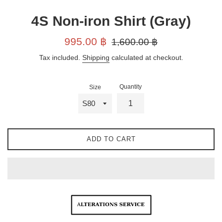
4S Non-iron Shirt (Gray)
Sale
Regular
995.00 ฿
1,600.00 ฿
price
price
Tax included.
Shipping
calculated at checkout.
Quantity
Size
ADD TO CART