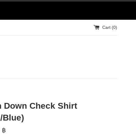
Cart (
0
)
n Down Check Shirt
/Blue)
 ฿