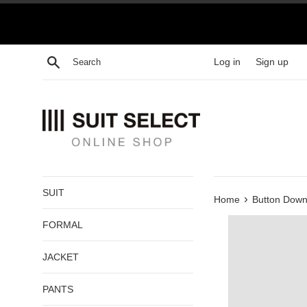
Skip
to
content
Search
Log in
Sign up
SUIT
›
Home
Button Down 
FORMAL
JACKET
PANTS