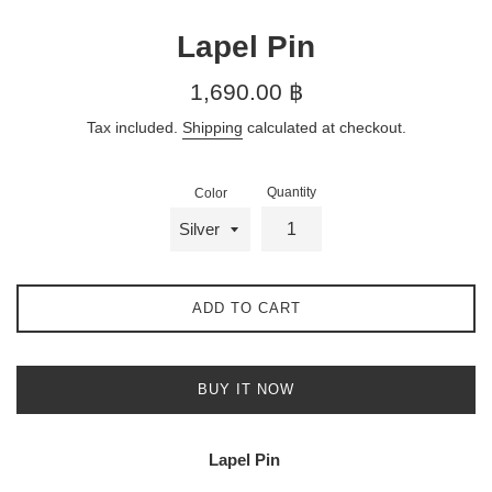
Lapel Pin
Regular
1,690.00 ฿
price
Tax included.
Shipping
calculated at checkout.
Quantity
Color
ADD TO CART
BUY IT NOW
Lapel Pin