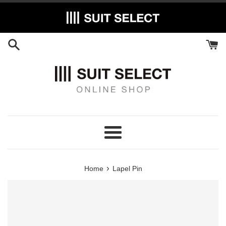
Skip
to
content
Menu
›
Home
Lapel Pin