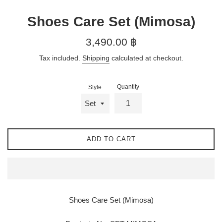
Shoes Care Set (Mimosa)
Regular
3,490.00 ฿
price
Tax included.
Shipping
calculated at checkout.
Quantity
Style
ADD TO CART
Shoes Care Set (Mimosa)