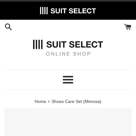
Skip
to
content
Menu
›
Home
Shoes Care Set (Mimosa)