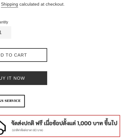
.
Shipping
calculated at checkout.
ntity
D TO CART
UY IT NOW