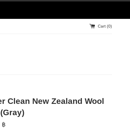
Cart (
0
)
r Clean New Zealand Wool
(Gray)
 ฿