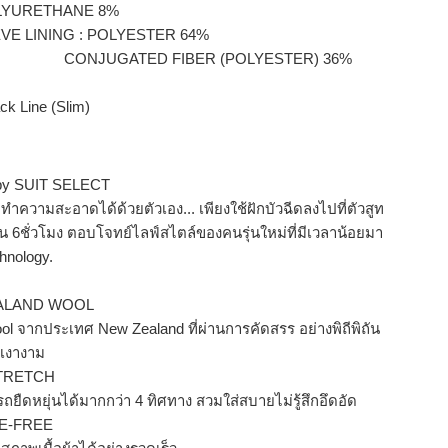
ETHANE 8%
VE LINING : POLYESTER 64%
ATED FIBER (POLYESTER) 36%
lack Line (Slim)
 by SUIT SELECT
ถทำความสะอาดได้ด้วยตัวเอง... เพียงใช้ฝักบัวฉีดลงไปที่ตัวสูท
น 6ชั่วโมง ตอบโจทย์ไลฟ์สไตล์ของคนรุ่นใหม่ที่มีเวลาน้อยมา
chnology.
ALAND WOOL
l จากประเทศ New Zealand ที่ผ่านการคัดสรร อย่างพิถีพิถัน
่น เงางาม
TRETCH
ารถยืดหยุ่นได้มากกว่า 4 ทิศทาง สวมใส่สบายไม่รู้สึกอึดอัด
E-FREE