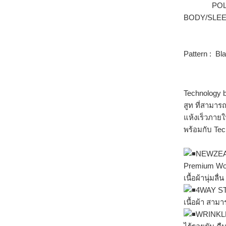
POLYUR
BODY/SLEE
CONJUG
Pattern : B
Technology
สูท ที่สามาร
แห้งเร็วภายใ
พร้อมกับ Te
NEWZE
Premium Woo
เนื้อผ้านุ่มลื
4WAY S
เนื้อผ้า สาม
WRINKL