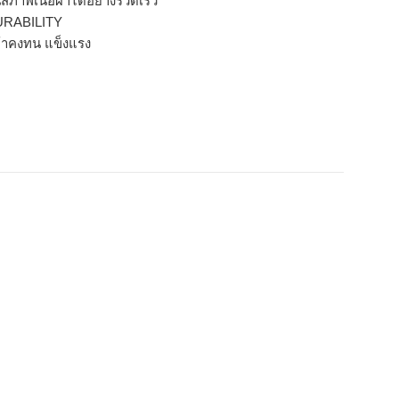
นสภาพเนื้อผ้าได้อย่างรวดเร็ว
URABILITY
ผ้าคงทน แข็งแรง