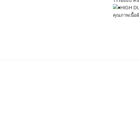
ไร้รอยยับ คื
HIGH D
คุณภาพเนื้อ