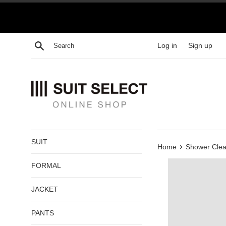
Skip
to
content
Search
Log in
Sign up
SUIT
›
Home
Shower Clea
FORMAL
JACKET
PANTS