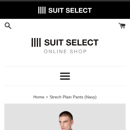
Skip
to
content
Menu
›
Home
Strech Plain Pants (Navy)