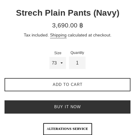
Strech Plain Pants (Navy)
Regular
3,690.00 ฿
price
Tax included.
Shipping
calculated at checkout.
Quantity
Size
ADD TO CART
BUY IT NOW