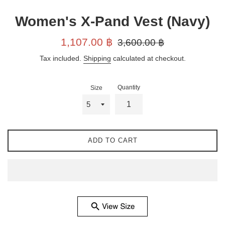
Women's X-Pand Vest (Navy)
Sale
Regular
1,107.00 ฿
3,600.00 ฿
price
price
Tax included.
Shipping
calculated at checkout.
Quantity
Size
ADD TO CART