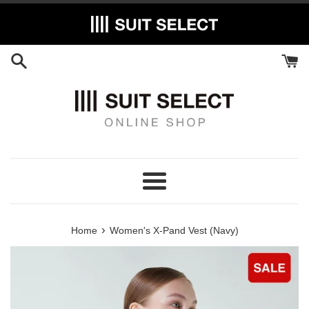
Skip
to
content
Menu
›
Home
Women's X-Pand Vest (Navy)